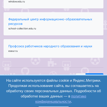
window.edu.ru
Федеральный центр информационно-образовательных
ресурсов
school-collection.edu.ru
Профсоюз работников народного образования и науки
eseur.ru
ООО "Центр
Найти
образования и
На сайте используются файлы cookie и Яндекс.Метрики.
вход
консалтинга"
Продолжая использование сайта, вы соглашаетесь на
Версия
Волгоград 2008-
обработку своих персональных данных. Подробности об
регистрация
сайта для
2026
обработке ваших данных — в
политике
слабовидящих
конфиденциальности
.
Сайт создан на
конструкторе