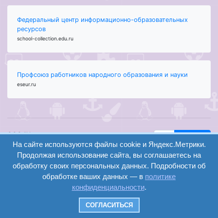
Федеральный центр информационно-образовательных
ресурсов
school-collection.edu.ru
Профсоюз работников народного образования и науки
eseur.ru
ООО "Центр
Найти
На сайте используются файлы cookie и Яндекс.Метрики.
образования и
вход
консалтинга"
Продолжая использование сайта, вы соглашаетесь на
Версия
Волгоград 2008-
обработку своих персональных данных. Подробности об
регистрация
сайта для
2026
обработке ваших данных — в
политике
слабовидящих
конфиденциальности
.
Сайт создан на
конструкторе
СОГЛАСИТЬСЯ
ОШКОЛЕ.РУ